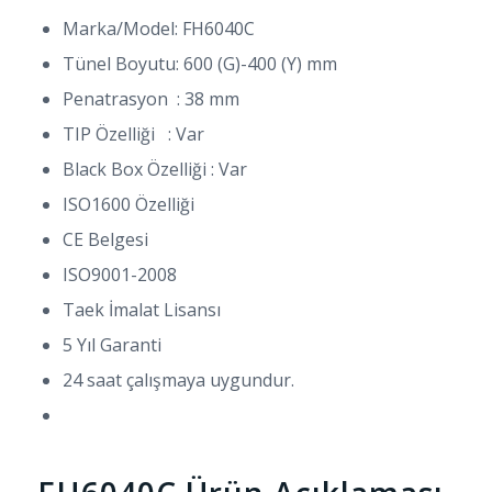
Marka/Model: FH6040C
Tünel Boyutu: 600 (G)-400 (Y) mm
Penatrasyon : 38 mm
TIP Özelliği : Var
Black Box Özelliği : Var
ISO1600 Özelliği
CE Belgesi
ISO9001-2008
Taek İmalat Lisansı
5 Yıl Garanti
24 saat çalışmaya uygundur.