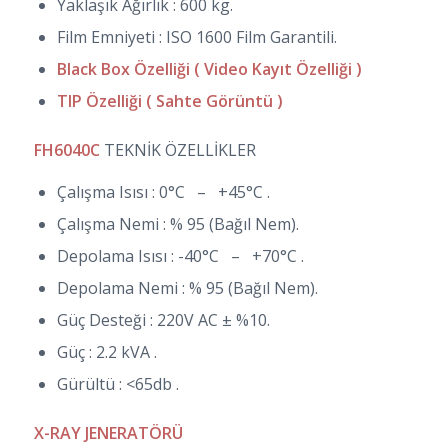
Yaklaşık Ağırlık : 600 kg.
Film Emniyeti : ISO 1600 Film Garantili.
Black Box Özelliği ( Video Kayıt Özelliği )
TIP Özelliği ( Sahte Görüntü )
FH6040C
TEKNİK ÖZELLİKLER
Çalışma Isısı : 0°C – +45°C .
Çalışma Nemi : % 95 (Bağıl Nem).
Depolama Isısı : -40°C – +70°C .
Depolama Nemi : % 95 (Bağıl Nem).
Güç Desteği : 220V AC ± %10.
Güç : 2.2 kVA .
Gürültü : <65db .
X-RAY JENERATÖRÜ