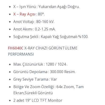
X – Işın Yönü : Yukarıdan Aşağı Doğru.
X – Ray Açısı
: 80°.
Anot Voltajı : 80-160 kV.
Anot Akımı : 0.2-1.25 mA.
Soğutma Şekli : Kapalı Yağ Soğutmalı %100.
FH6040C
X-RAY CİHAZI GÖRÜNTÜLEME
PERFORMANSI
Max. Çözünürlük : 1280 / 1024 .
Görüntü Depolama : 300.000 Resim.
Grey Seviye Tarama : Var
Bölge Ve Zoom Özelliği : 64x Zoom, Tam
Ekran,Sürekli Görüntü
2 adet 19’’ LCD TFT Monitor