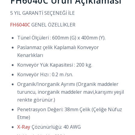
FH6040C Ürün Açıklaması
5 YIL GARANTİ SEÇENEĞİ İLE
FH6040C
GENEL ÖZELLİKLER
Tünel Ölçüleri : 600mm (G) x 400mm (Y).
Paslanmaz çelik Kaplamalı Konveyor
Kenarlıkları
Konveyör Yük Kapasitesi : 200 kg.
Konveyör Hızı : 0.2 m /sn.
Organik/Inorganik Ayrımı (Organik maddeler
turuncu, inorganik maddeler mavi,karışımı yeşil
renkte görünür.)
Penetrasyon Değeri: 38mm Çelik (Çeliğe Nüfuz
Etme)
X-Ray
Çözünürlüğü: 40 AWG