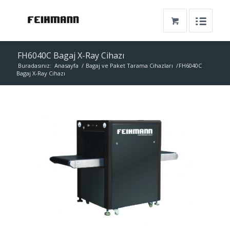
FH6040C Bagaj X-Ray Cihazı
Buradasınız:
Anasayfa
/
Bagaj ve Paket Tarama Cihazları
/
FH6040C
Bagaj X-Ray Cihazı